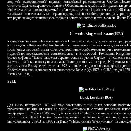
под ней “оспортивленый” вариант полицейской разновидности Caprice. Посл
Chevrolet Caprice сохранилось только в Обьединенных Арабских Эмиратах, где до 
Holden Statesman, импортируемый из Австралии. А вот Impala начиная с 2000 го
тиражами, но всего лишь как переднеприводный автомобиль средних размеров, пр
что редко находит понимание со стороны ценителей истории этой модели. Имена Bel
Chevrolet Kingswood Estate (1972)
Универсалы на базе B-body появились у Chevrolet в 1962 году, но сразу в трех ра
что и седаны (Biscayne, Bel Air, Impala), а тремя годами позже к ним добавился Ca
годы, маркетинговый отдел Chevrolet имел иные соображения на счет именования
моделей их переименовали, соответственно, в Brookwood, Townsman, Kingswoo
случае суффикс “Estate” выделял версию, основанную на Caprice – внешне эта м
панелями на боковинах кузова и имела более роскошный интерьер. К прежним на
ассортимента Biscayne вернулись в 1973-м, после чего до окончания производств
Chevrolet имелись и аналогичные универсалы Bel Air (до 1976 в США, но до 1979 в
Estate (до 1996).
Buick
Buick LeSabre (1959)
Для Buick платформа “B”, как уже рассказано выше, была основой массовы
характерной из них является Le Sabre – автомобиль с таким названием испол
инкарнациях с 1959 по 1985 год (в дальнейшем Le Sabre перевели на передний при
Buick Invicta 1959-63 годов (оспортивленный Le Sabre, который часто назы
выпускавшийся с 1963 по 1970 год Buick Wildcat, самый “мускулистый” из бьюйков