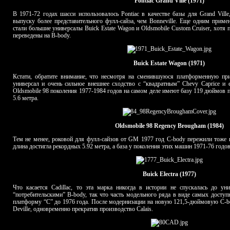
Pontiac Grand Ville (1971)
В 1971-72 годах шасси использовалось Pontiac в качестве базы для Grand Ville
выпуску более представительного фулл-сайза, чем Bonneville. Еще одним прим
стали большие универсалы Buick Estate Wagon и Oldsmobile Custom Cruiser, хотя 
переведены на B-body.
Buick Estate Wagon (1971)
Кстати, обратите внимание, что несмотря на сменившуюся платформенную при
универсал и очень сильное внешнее сходство с “квадратным” Chevy Caprice и е
Oldsmobile 98 поколения 1977-1984 годов на самом деле имеют базу 119 дюймов 
5.6 метра.
Oldsmobile 98 Regency Brougham (1984)
Тем не менее, роковой для фулл-сайзов от GM 1977 год C-body пережили тоже не
длина достигла рекордных 5.92 метра, а база у поколения этих машин 1971-76 годо
Buick Electra (1977)
Что касается Cadillac, то эта марка никогда в истории не спускалась до у
“потребительскими” B-body, так что часть модельного ряда в виде самых доступ
платформу “C” до 1976 года. После модернизации на новую 121,5-дюймовую C-b
Deville, одновременно прекратив производство Calais.