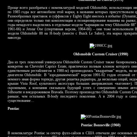
Проще всего разобраться с номенклатурой моделей Oldsmobile, использующих и
по 1985 годы все автомобили этой марки, в названии которых присутствовали ц
Разнообразных приставок и суффиксов у Eighty Eight имелось в избытке (Dynamic, Je
они определяли только тип комплектации и позиционирование машины на рынке, 
годы ненадолго выделялись в отдельные модели “вариации на тему Oldsmobile 88” п
1961-66) и Jetstar One (спортивная версия, 1964-66) – они тоже использовали 
модели Oldsmobile 88 на H-body (вместе с Buick Le Sabre), эта марка прекра
навсегда.
Oldsmobile Custom Cruiser (1990)
Два из трех поколений универсала Oldsmobile Custom Cruiser также базировались 
конкретно на Chevrolet Caprice Estate, практически полным клоном которого он
единственным рестайлингом в 1980-м) производилась “квадратная” модель, на к
двигатели Oldsmobile. В “аэродинамической” версии 1991-92 годов отличий от C
немного иная форма торпедо, другая решетка радиатора, да несколько опций, нед
крыши Vista Roof, культового аксессуара больших американских «вагонов»). 
скромными, а компания связывала будущий успех с совершенно иными авт
Silhouette и внедорожником Bravada. Поэтому производство Oldsmobile Custom Cru
раньше, чем остальных B-body последнего поколения. А в 2004 году и сама 
существование…
Pontiac
Pontiac Bonneville (1960)
В номенклатуре Pontiac за сектор фулл-сайзов в США отвечали две основных мод