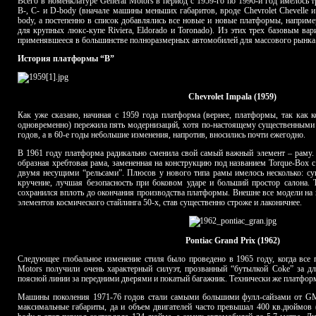
Всего в номенклатуре General Motors в период с 1959-го по 1996-й год имелось 
B-, C- и D-body (вначале машины меньших габаритов, вроде Chevrolet Chevelle 
body, а постепенно в список добавлялись все новые и новые платформы, например
для крупных люкс-купе Riviera, Eldorado и Toronado). Из этих трех базовым ва
применявшееся в большинстве полноразмерных автомобилей для массового рынка
История платформы “B”
Chevrolet Impala (1959)
Как уже сказано, начиная с 1959 года платформа (вернее, платформы, так как 
одновременно) пережила пять модернизаций, хотя по-настоящему существенными
годов, а в 60-е годы небольшие изменения, напротив, вносились почти ежегодно.
В 1961 году платформа радикально сменила свой самый важный элемент – раму.
образная хребтовая рама, замененная на конструкцию под названием Torque-Box 
двумя несущими “рельсами”. Плюсов у нового типа рамы имелось несколько: су
кручение, лучшая безопасность при боковом ударе и больший простор салона. 
сохранился вплоть до окончания производства платформы. Внешне все модели на
элементов космического стайлинга 50-х, став существенно строже и лаконичнее.
Pontiac Grand Prix (1962)
Следующее глобальное изменение стиля было проведено в 1965 году, когда все
Motors получили очень характерный силуэт, прозванный “бутылкой Coke” за дл
поясной линии за передними дверями и покатый багажник. Технически же платформ
Машины поколения 1971-76 годов стали самыми большими фулл-сайзами от GM:
максимальные габариты, да и объем двигателей часто превышал 400 кв.дюймов (