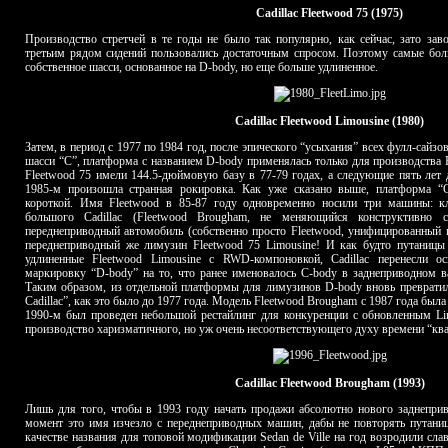
Cadillac Fleetwood 75 (1975)
Производство стретчей в те годы не было так популярно, как сейчас, зато за
третьим рядом сидений пользовались достаточным спросом. Поэтому самые бо
собственное шасси, основанное на D-body, но еще больше удлиненное.
Cadillac Fleetwood Limousine (1980)
Затем, в период с 1977 по 1984 год, после эпического “усыхания” всех фулл-сайзо
шасси “C”, платформа с названием D-body применялась только для производства 
Fleetwood 75 имели 144.5-дюймовую базу в 77-79 годах, а следующие пять лет
1985-м произошла странная рокировка. Как уже сказано выше, платформа “C
короткой. Имя Fleetwood в 85-87 году одновременно носили три машины: кл
большого Cadillac (Fleetwood Brougham, не меняющийся конструктивно 
переднеприводный автомобиль (собственно просто Fleetwood, унифицированный п
переднеприводный же лимузин Fleetwood 75 Limousine! И как будто путаницы
удлиненные Fleetwood Limousine с RWD-компоновкой, Cadillac перенесли о
маркировку “D-body” на то, что ранее именовалось C-body в заднеприводном 
Таким образом, из отдельной платформы для лимузинов D-body вновь превратил
Cadillac”, как это было до 1977 года. Модель Fleetwood Brougham с 1987 года был
1990-м был проведен небольшой рестайлинг для конкуренции с обновленным Lin
производство харизматичного, но уж очень несоответствующего духу времени “кв
Cadillac Fleetwood Brougham (1993)
Лишь для того, чтобы в 1993 году начать продажи абсолютно нового заднеприво
момент это имя изчезло с переднеприводных машин, дабы не повторять путаниц
качестве названия для топовой модификации Sedan de Ville на год возродили славн