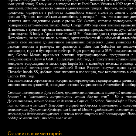
ими целый завод. К тому же, с выходом новых Ford Crown Victoria в 1992 году у 
конкурент, отбирающий часть рынков ведомственных продаж. Впрочем, несмотря н
продолжал лидировать в рейтингах полицейских машин вплоть до снятия с про
признан “Лучшим полицейским автомобилем в истории” – так что нынешнее дом
является лишь следствием ухода с рынка GM (кстати, согласно проводимым
полицейских автомобилей, только Dodge Charger 2005 года смог впервые превысить 
И, наконец, в-третьих: прямым виновником и падения продаж легковых фулл-сайз
производства B-body в Арлингтоне стали SUV – большие джипы, стремительно на
Потребители, желавшие иметь мощный, крупногабаритный и объемный автомобиль
довели свое желание до логичного завершения: разумеется, даже универсал Ca
расходе топлива и размерах не сравнится с Tahoe или Suburban по возмож
пассажиров, груза и буксировки трейлера. Видя рост спроса на SUV и параллельное 
size, General Motors принимает решение перепрофилировать предприятия в
внедорожников Chevy и GMC. 13 декабря 1996 года, в присутствии крупной дел
конкретно возрожденного маскл-кара Impala SS, с конвейера техасского завода
мичиганский коллекционер автомобилей Пинки Рэнделл получил право купи
Chevrolet Impala SS, добавив этот экспонат в коллекцию, уже включавшую в се
Caprice 1991 года.
Так закончилась сорокалетняя история полноразмерных заднеприводных рамных а
мнению многих ценителей, последних истинно Американских Автомобилей вообще
Статьи, посвященные фулл-сайзам, принято заканчивать на минорной ностальги
делают” и “настоящих американских машин больше нет”… Но к счасть
Действительно, таких больше не делают – Caprice, Le Sabre, Ninety-Eight и Fleet
нам ли быть в печали?! Благодаря мощной поддержке сплоченного и многочи
великолепные Дорожные Крейсеры от General Motors продолжают оставаться н
экземпляры даже возвращаются к жизни после тщательной реставрации. Леген
поддерживают люди, то есть мы с вами.
Оставить комментарий