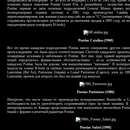
базировались на платформе “B” во всех её итерациях с 1959 по 1981 год. Кроме т
основано первое поколение Pontiac Grand Prix, в дальнейшем – полностью пе
Pontiac первым из пяти легковых подразделений General Motors принял ре
полноразмерных седанов, поэтому в 1981 году производство Catalina 
перепозиционирован, как машина класса мид-сайз на шасси “G” (полноценные габа
сохранялись при нескольких рестайлингах до окончания продаж в 2005 году, но п
переднеприводную платформу H-body).
Pontiac Catalina (1968)
Все это время канадское подразделение Pontiac имело совершенно другую гамм
происхождением: это были шасси соответствующих Chevrolet канадского произво
оснащенные кузовами и эмблемами от Pontiac. Вот оно, чудо единой корпора
вещей определялось финансовыми обстоятельствами – из-за особенностей н
канадских Pontiac была бы дороже, чем вышеописанных “шевиаков”. В полнораз
модели на основе B-body (в скобках указана разновидность аналогичного фулл-сайз
Laurentian (Bel Air), Parisienne (Impala) и Grand Parisienne (Caprice), хотя до 1
Laurentian, причем для второго это был последний год выпуска.
Pontiac Parisienne (1986)
Интересно, что после отказа от производства полноразмерных Bonneville и Ca
необходимость как-то удовлетворять сохранившийся спрос на такие машины. В 
импортировались из Канады продолжавшиеся там выпускаться автомобили Pontiac 
Impala с фарами и решеткой радиатора Pontiac.
Pontiac Safari (1990)