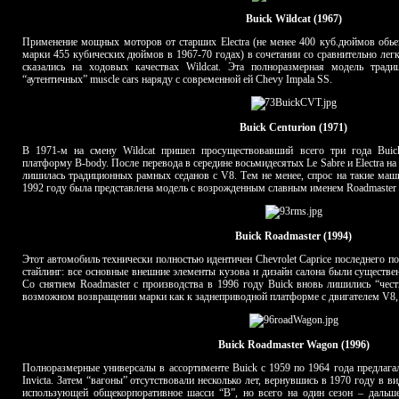
Buick Wildcat (1967)
Применение мощных моторов от старших Electra (не менее 400 куб.дюймов обье
марки 455 кубических дюймов в 1967-70 годах) в сочетании со сравнительно лег
сказались на ходовых качествах Wildcat. Эта полноразмерная модель трад
“аутентичных” muscle cars наряду с современной ей Chevy Impala SS.
Buick Centurion (1971)
В 1971-м на смену Wildcat пришел просуществовавший всего три года Buick
платформу B-body. После перевода в середине восьмидесятых Le Sabre и Electra
лишилась традиционных рамных седанов с V8. Тем не менее, спрос на такие маш
1992 году была представлена модель с возрожденным славным именем Roadmaster 
Buick Roadmaster (1994)
Этот автомобиль технически полностью идентичен Chevrolet Caprice последнего п
стайлинг: все основные внешние элементы кузова и дизайн салона были существе
Со снятием Roadmaster с производства в 1996 году Buick вновь лишились “честн
возможном возвращении марки как к заднеприводной платформе с двигателем V8, т
Buick Roadmaster Wagon (1996)
Полноразмерные универсалы в ассортименте Buick с 1959 по 1964 года предлага
Invicta. Затем “вагоны” отсутствовали несколько лет, вернувшись в 1970 году в в
использующей общекорпоративное шасси “B”, но всего на один сезон – дальше