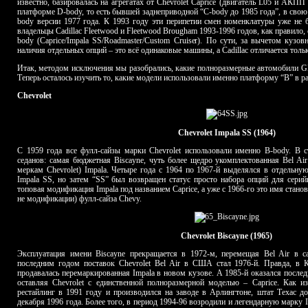
известно, базировалась на агрегатах от Chevrolet Caprice (двигатель L05 и АКП
платформе D-body, то есть бывшей заднеприводной “C-body до 1985 года”, в свою
body версии 1977 года. К 1993 году эти перипетии смен номенклатуры уже н
владельцы Cadillac Fleetwood и Fleetwood Brougham 1993-1996 годов, как правило,
body (Caprice/Impala SS/Roadmaster/Custom Cruiser). По сути, за вычетом кузо
наличия отдельных опций – это всё одинаковые машины, а Cadillac отличается толь
Итак, методом исключения мы разобрались, какие полноразмерные автомобили G
Теперь осталось изучить то, какие модели использовали именно платформу “B” в р
Chevrolet
Chevrolet Impala SS (1964)
С 1959 года все фулл-сайзы марки Chevrolet использовали именно B-body. В 
седанов: самая бюджетная Biscayne, чуть более щедро укомплектованная Bel A
меркам Chevrolet) Impala. Четыре года с 1964 по 1967-й выделялся в отдельн
Impala SS, но затем “SS” был возвращен статус просто набора опций для серий
топовая модификация Impala под названием Caprice, а уже с 1966-го это имя стано
не модификации) фулл-сайза Chevy.
Chevrolet Biscayne (1965)
Эксплуатация имени Biscayne прекращается в 1972-м, перемещая Bel Air в с
последним годом поставок Chevrolet Bel Air в США стал 1976-й. Правда, в К
продавалась перемаркированная Impala в новом кузове. А 1985-й оказался после
оставляя Chevrolet с единственной полноразмерной моделью – Caprice. Как и
рестайлинг в 1991 году и производился на заводе в Арлингтоне, штат Техас до
декабря 1996 года. Более того, в период 1994-96 возродили и легендарную марку I