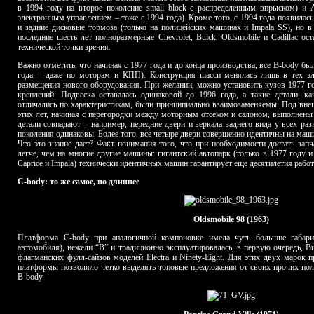
в 1994 году на второе поколение small block с распределенным впрыском) и
электронным управлением – тоже с 1994 года). Кроме того, с 1994 года появилас
и задние дисковые тормоза (только на полицейских машинах и Impala SS), но в
последние шесть лет полноразмерные Chevrolet, Buick, Oldsmobile и Cadillac о
технической точки зрения.
Важно отметить, что начиная с 1977 года и до конца производства, все B-body б
года – даже по моторам и КПП). Конструкция шасси менялась лишь в тех э
размещения нового оборудования. При желании, можно установить кузов 1977 го
креплений. Подвеска оставалась одинаковой до 1996 года, а такие детали, к
отличались по характеристикам, были принципиально взаимозаменяемы. Под вне
этих лет, начиная с перегородки между моторным отсеком и салоном, выполнены
детали совпадают – например, передние двери и зеркала заднего вида у всех ра
поколения одинаковы. Более того, все четыре двери совершенно идентичны на маши
Что это знание дает? Факт понимания того, что при необходимости достать запч
легче, чем на многие другие машины: гигантский автопарк (только в 1977 году и
Caprice и Impala) технически идентичных машин гарантирует еще десятилетия рабо
C-body: то же самое, но длиннее
Oldsmobile 98 (1963)
Платформа C-body при аналогичной компоновке имела чуть большие габари
автомобиля), нежели “B” и традиционно эксплуатировалась, в первую очередь, B
флагманских фулл-сайзов моделей Electra и Ninety-Eight. Для этих двух марок 
платформы позволяло четко выделять топовые предложения от своих прочих п
B-body.