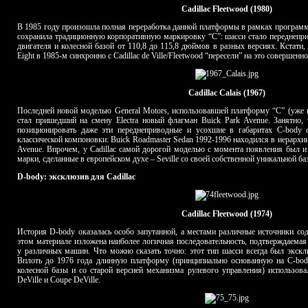
Cadillac Fleetwood (1980)
В 1985 году произошла полная переработка данной платформы в рамках программы
сохранила традиционную корпоративную маркировку “С”: шасси стало переднеп
двигателя и колесной базой от 110,8 до 115,8 дюймов в разных версиях. Кстати, и
Eight в 1985-м синхронно с Cadillac de Ville/Fleetwood “пересели” на это совершенн
Cadillac Calais (1967)
Последней новой моделью General Motors, использовавшей платформу “C” (уже в
стал пришедший на смену Electra новый флагман Buick Park Avenue. Занятно,
позиционировать даже эти переднеприводные и усохшие в габаритах C-body
классической компоновки: Buick Roadmaster Sedan 1992-1996 находился в иерархии
Avenue. Впрочем, у Cadillac самой дорогой моделью с момента появления был 
марки, сделанные в европейском духе – Seville со своей собственной уникальной ба
D-body: эксклюзив для Cadillac
Cadillac Fleetwood (1974)
История D-body оказалась особо запутанной, а местами различные источники со
этом материале изложена наиболее логичная последовательность, подтверждаемая
у различных машин. Что можно сказать точно: этот тип шасси всегда был эксклю
Вплоть до 1976 года длинную платформу (принципиально основанную на C-bod
колесной базы и со старой версией механизма рулевого управления) использовал
DeVille и Coupe DeVille.