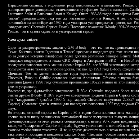
Параллельно седанам, в модельном ряду американского и канадского Pontiac с
полноразмерные универсалы, отличающиеся суффиксом Safari в названии: Catalin
Laurentian Safari и Parisienne Safari в Канаде. Опыт 1983-86 годов с импортом Par
“вагон”, продававшийся под тем же названием, что и в Канаде. А вот по окон
оставшийся на конвейере до 1989 года универсал уже продавался просто, как Pon
“квадратного” Chevrolet Caprice Estate). Последнее поколение B-body 1991-96 год
Pontiac – ни в кузове седан, ни в универсальной версии.
Уход фулл-сайзов
Один из распространенных мифов о GM B-body – это то, что их производили то
Техас. Конечно, слоган “сделано в Техасе” прекрасно подходит для этих почти 
но за долгую историю платформы более десятка различных заводов General Mot
канадское подразделение, а также CKD-сборку в Австралии и SKD – в Новой Зе
последнего поколения этих машин (кроме Impala SS, все 69768 экземпляров котор
пользуются авто техасского производства, так как до 1993 года B-body сходили е
Мичиган. Тем не менее, последние годы единственным местом изготовлени
Chevrolet, Buick и Cadillac оставался именно Арлингтон. Объемы выпуска бы
значении (даже в 1996 году суммарно произведено 106225 машин на этой платфор
уже не устраивали.
Во-первых, эра фулл-сайзов завершалась. В 60-е Chevrolet продавал более милл
считая другие B-body. В 1977 году уже совокупные продажи Impala и Caprice сос
для “квадратного” дизайна 1990-й под маркой Chevrolet выпустили 223857 
Caprice). Сравните: даже в лучший для последнего поколения 1992 год продажи Che
штук.
Во-вторых, основой спроса на Caprice с 80-х годов были поставки этих машин д
крепко заняли нишу полицейских автомобилей после прекращения выпуска мощны
(доминировавших на этом рынке в семидесятые), к началу 90-х годов покрывая о
такси, то “квадратные” Caprice и Impala, будучи успешными в полицейском вари
схожим требованиям таксистов. И те, и другие действительно высоко ценили эту
закупками и последнего поколения Caprice. Увы, “fleet sales” обеспечивают массо
версии B-body для General Motors в середине 90-х считались уже недостаточно 