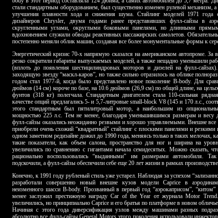
body в этот период составляла 124 дюйма, а самих автомобилей до 5,7 метра. Д
стали стандартным оборудованием, был существенно изменен рулевой механизм, а
улучшения плавности хода и снижения шума. Стайлинг моделей 1971 года с
дизайнеров Chrysler, двумя годами ранее представивших фулл-сайзы в аэ
скругленными углами, округлыми боковыми панелями, но длинными прям
вдохновением служили обводы реактивных пассажирских самолетов. Обязательн
постепенно меняли облик машин, создавая все более монументальные формы к сере
Энергетический кризис 70-х напрямую сказался на американском автопроме. За 
резко сократили габариты выпускаемых моделей, а также нещадно уменьшили ра
(вплоть до появления шестицилиндровых моторов и дизелей на фулл-сайзах).
заходящую звезду “маскл-каров”, но также сильно отразилось на облике полн
годом стал 1977-й, когда было представлено новое поколение B-body. Для сравн
дюймов (14 см) короче по базе, на 10.6 дюймов (26,9 см) по общей длине, на целых
фунтов (318 кг) полегчала. Стандартным двигателем стала 110-сильная рядна
качестве опций предлагались 5- и 5,7-литровые small-block V8 (145 и 170 л.с., соот
этого стандартным был пятилитровый мотор, а наибольшим из опциональных
мощностью 225 л.с. Тем не менее, благодаря уменьшившимся размерам и весу
фулл-сайзы оказались неожиданно резвыми и хорошо управляемыми. Внешне вс
приобрели очень схожий “квадратный” стайлинг с плоскими панелями и резкими
одном заметном редизайне дожил до 1990 года, меняясь только в таких мелочах, ка
такие показатели, как объем салона, пространство для ног и ширина на уро
увеличились по сравнению с гигантами начала семидесятых. Можно сказать, чт
рационально воспользовались “выданными” им размерами автомобиля. Так
подскочили, а фулл-сайзы обеспечили себе еще 20 лет жизни в рамках производств
Конечно, к 1991 году рубленый стиль уже устарел. Наблюдая за успехом “зализанно
разработали совершенно новый внешне кузов модели Caprice в аэродинам
неизменного шасси B-body. Прозванный в первый год “аэрокаприсом”, “китом” 
менее заслужил престижную награду Car of the Year от журнала Motor Trend
увеличились, но принципиально Caprice и его братья по платформе в новом обличье
Начиная с этого года диверсификация узлов между машинами разных подраз
абсолютно все фулл-сайзы General Motors этого поколения использовали инжектор