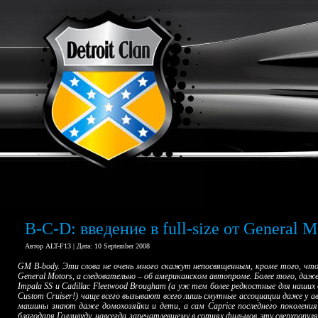
B-C-D: введение в full-size от General M
Автор ALT-F13 | Дата: 10 September 2008
GM B-body. Эти слова не очень много скажут непосвященным, кроме того, что
General Motors, а следовательно – об американском автопроме. Более того, даже 
Impala SS и Cadillac Fleetwood Brougham (а уж тем более редкостные для наших 
Custom Cruiser!) чаще всего вызывают всего лишь смутные ассоциации даже у 
машины знают даже домохозяйки и дети, а сам Caprice последнего поколения 
благодаря Голливуду, навсегда запечатлевшему в сотнях фильмов эту сверхпопул