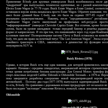
Применение B-body для крупных универсалов Buick возобновилось после даун
“квадратной” эры выпускались технически идентичные, но с разной комплектаци
Electra Estate Wagon (в 77-79 годах: Buick Estate Wagon и Estate Limited, соответс
оставшаяся версия вновь называлась просто Estate Wagon. Обратите внимание, что E
имел более длинной базы C-body, как это было на седанах 1977-85 годов! О
реальными характеристиками… Наконец, после “аэродинамичного” рестайлин
Roadmaster Wagon (часто именуемый на профильных веб-ресурсах прос
“нафаршированный” универсал Chevrolet Caprice Estate. Все отличия, кроме богат
салона, были на уровне шильдиков: только передний бампер и решетка радиат
форме от каприсовских. И это при том, что появившийся через год седан Roadmaste
кузовным панелям! Полноразмерные вагоны Chevy и Buick оставались на конвейе
body, что дало им право на почетный титул “The Last American Wagon”. Эпоха огро
семейного транспорта в США, закончилась – в девяностые эту функцию воз
популярность SUV’ы.
Buick Riviera (1978)
Однако, в истории Buick есть еще одна машина, для которой применялось шасс
варианте. Начиная с середины семидесятых, американский автопром стремительно
точки зрения потребления бензина конструкции. Для General Motors трансфер фу
спорт-люксовых моделей Cadillac Eldorado и Oldsmobile Toronado – в 1979-м. Вероя
пока завершится разработка совершенно новой переднеприводной версии пл
автомобилей… Поэтому два года (1977-1978) выпускался заднеприводный Buick Ri
то есть, B-body. По сравнению с дорожными яхтами предыдущих лет он казался не 
было последнее “настоящее” поколение Riviera и, пожалуй, самая люксовая машина 
Oldsmobile
Oldsmobile 88 Cabrio (1975)