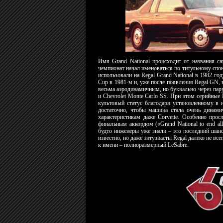
Имя Grand National происходит от названия 
чемпионат начал именоваться по титульному спонс
использовали на Regal Grand National в 1982 го
Cup в 1981-м и, уже после появления Regal GN, 
весьма аэродинамичным, но буквально через пару
и Chevrolet Monte Carlo SS. При этом серийные 
культовый статус благодаря установленному в 
достаточно, чтобы машина стала очень динами
характеристикам даже Corvette. Особенно прос
финальным аккордом («Grand National to end al
будто инженеры уже знали – это последний шанс 
известно, но даже энтузиасты Regal далеко не все
к имени – полноразмерный LeSabre.