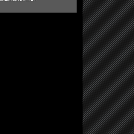
н автозапчастей CarsOn