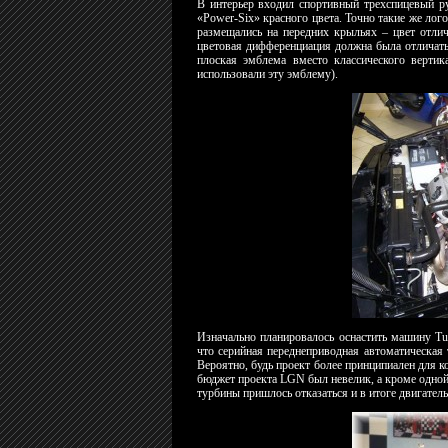
В интерьер входил спортивный трехспицевый р
«Power-Six» красного цвета. Точно такие же лог
размещались на передних крыльях – цвет отлич
цветовая дифференциация должна была отличать
плоская эмблема вместо классического верти
использовали эту эмблему).
Изначально планировалось оснастить машину Tur
что серийная переднеприводная автоматическа
Вероятно, будь проект более принципиален для 
бюджет проекта LGN был невелик, а кроме одной 
турбины пришлось отказаться и в итоге двигател