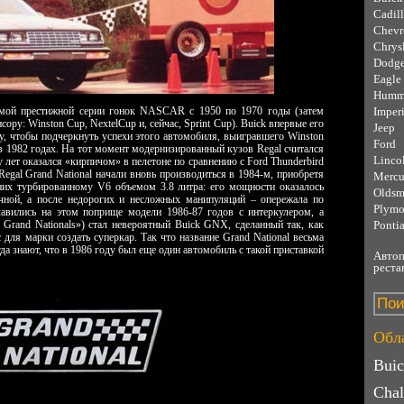
Cadil
Chevr
Chrys
Dodg
Eagle
Humm
самой престижной серии гонок NASCAR с 1950 по 1970 годы (затем
Imperi
ору: Winston Cup, NextelCup и, сейчас, Sprint Cup). Buick впервые его
Jeep
ду, чтобы подчеркнуть успехи этого автомобиля, выигравшего Winston
Ford
в 1982 годах. На тот момент модернизированный кузов Regal считался
Linco
 лет оказался «кирпичом» в пелетоне по сравнению с Ford Thunderbird
Regal Grand National начали вновь производиться в 1984-м, приобретя
Mercu
них турбированному V6 объемом 3.8 литра: его мощности оказалось
Oldsm
чной, а после недорогих и несложных манипуляций – опережала по
Plymo
лавились на этом поприще модели 1986-87 годов с интеркулером, а
l Grand Nationals») стал невероятный Buick GNX, сделанный так, как
Ponti
для марки создать суперкар. Так что название Grand National весьма
гда знают, что в 1986 году был еще один автомобиль с такой приставкой
Автоп
реста
Обла
Bui
Chal