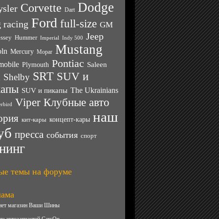
Dodge
Corvette
ysler
Dart
Ford
full-size
 racing
GM
Jeep
ssey
Hummer
Imperial
Indy 500
Mustang
oln
Mercury
Mopar
Pontiac
mobile
Saleen
Plymouth
SRT
SUV и
Shelby
n
капы
SUV и пикапы
The Ukrainians
Клубные авто
Viper
rbird
наш
ория
кит-кары
концепт-кары
уб
пресса
события
спорт
нинг
ые темы на форуме
лама
нет магазин Ваши Шины