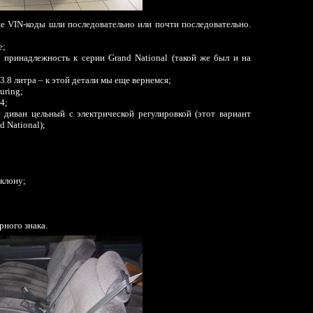
е VIN-коды шли последовательно или почти последовательно.
e;
принадлежность к серии Grand National (такой же был и на
.8 литра – к этой детали мы еще вернемся;
uring;
4;
й диван цельный с электрической регулировкой (этот вариант
d National);
аклону;
рного знака.