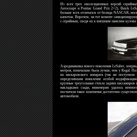
Из всех трех омолгационных версий серийных
Aerocoupe и Pontiac Grand Prix 2+2), Buick Le
больше всех отличался от болида NASCAR, нося
капотом. Впрочем, на тот момент санкционирующ
с серийным, сведя их к внешним панелям кузова 
Аэродинамика нового поколения LeSabre, впервые
метров, изначально была лучше, чем у Regal. По
их наскаровского аппарата (так же поступили 
определившим появление особой модификации 
крупные треугольные стекла задних пассажиров
накладками сзади, инженерам удалось немно
посчитали такое изменение достаточно существен
автомобиля.