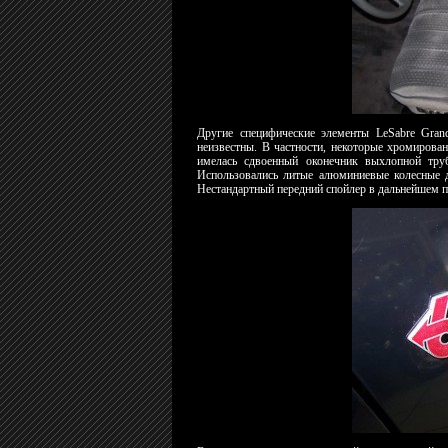
Другие специфические элементы LeSabre Gran
неизвестны. В частности, некоторые хромирова
имелась сдвоенный оконечник выхлопной тру
Использовались литые алюминиевые колесные ди
Нестандартный передний спойлер в дальнейшем п