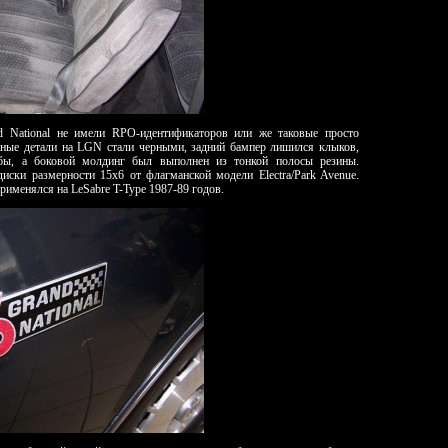
d National не имели RPO-идентификаторов или же таковые просто
нные детали на LGN стали черными, задний бампер лишился клыков,
бы, а боковой молдинг был выполнен из тонкой полосы резины.
ски размерности 15х6 от флагманской модели Electra/Park Avenue.
рименялся на LeSabre T-Type 1987-89 годов.