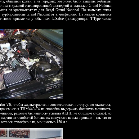
уль, обшитый кожей, а на передних ковриках были вышиты эмблемы
отипы с красной стилизированной шестеркой и надписью Grand National
ался от красно-желтых для Regal Grand National. По замыслу, такая
 турбированные Grand National от атмосферных. На капоте крепилась
кального орнамента у обычных LeSabre (последующие T-Type также
bo V6, чтобы характеристики соответствовали статусу, но оказалось,
я трансмиссия THM440-T4 не способна выдержать большую мощность.
компании, решение бы нашлось (усилить АКПП не слишком сложно), но
партии автомобилей больше их выпускать не планировали – так что от
ь остался атмосферным, мощностью 150 л.с.