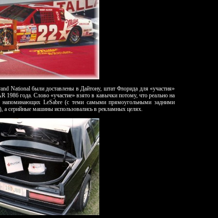
and National были доставлены в Дайтону, штат Флорида для «участия»
 1986 года. Слово «участие» взято в кавычки потому, что реально на
е напоминающих LeSabre (с теми самыми прямоугольными задними
, а серийные машины использовались в рекламных целях.