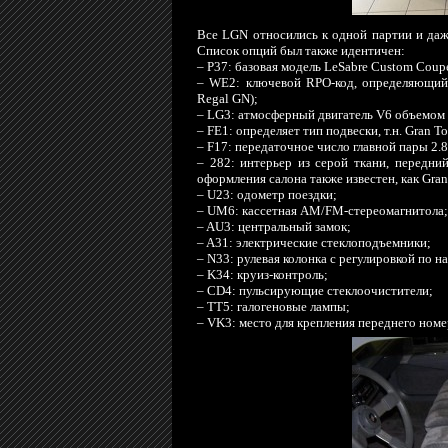
Все LGN относились к одной партии и даж
Список опций был также идентичен:
– P37: базовая модель LeSabre Custom Coup
– WE2: ключевой RPO-код, определяющий 
Regal GN);
– LG3: атмосферный двигатель V6 объемом 3
– FE1: определяет тип подвески, т.н. Gran To
– F17: передаточное число главной пары 2.8
– 282: интерьер из серой ткани, передни
оформления салона также известен, как Gran
– U23: одометр поездки;
– UM6: кассетная AM/FM-стереомагнитола;
– AU3: центральный замок;
– A31: электрические стеклоподъемники;
– N33: рулевая колонка с регулировкой по н
– K34: круиз-контроль;
– CD4: пульсирующие стеклоочистители;
– TT5: галогеновые лампы;
– VK3: место для крепления переднего номе