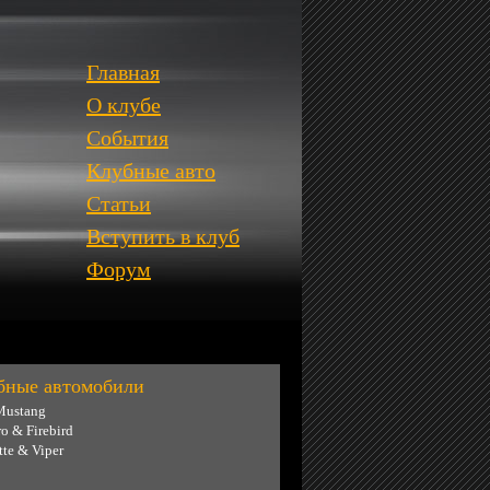
Главная
О клубе
События
Клубные авто
Статьи
Вступить в клуб
Форум
бные автомобили
Mustang
o & Firebird
tte & Viper