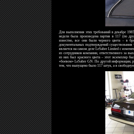
Для выполнения этих требований в декабре 1985 
недели была произведена партия в 117 (по дру
известно, все они были черного цвета – в б
документальных подтверждений существования т
является на самом деле LeSabre Limited с измен
из сотрудников компании, ответственного за вы
из них был красного цвета – этот экземпляр бы
«боевом» LeSabre GN. По другой информации, р
тем, что выпущено было 117 штук, а в свободну