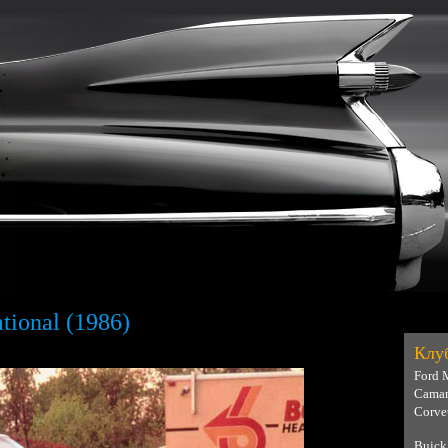
tional (1986)
Клу
Ford 
Camar
Corve
Buick