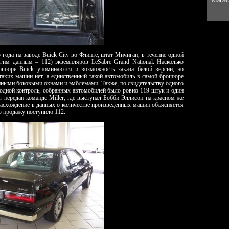
Магази
года на заводе Buick City во Флинте, штат Мичиган, в течение одной
гим данным – 112) экземпляров LeSabre Grand National. Насколько
рошюре Buick упоминаются и возможность заказа белой версии, но
аких машин нет, а единственный такой автомобиль в самой брошюре
енными боковыми окнами и эмблемами. Также, по свидетельству одного
ходной контроль, собранных автомобилей было ровно 119 штук и один
л передан команде Miller, где выступал Бобби Эллисон на красном же
асхождение в данных о количестве произведенных машин объясняется
ю продажу поступило 112.