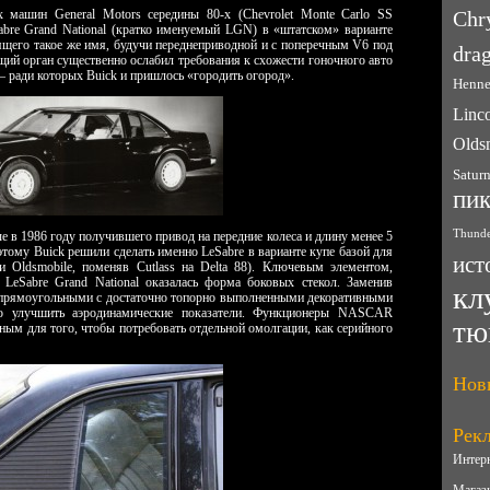
 машин General Motors середины 80-х (Chevrolet Monte Carlo SS
Chr
Sabre Grand National (кратко именуемый LGN) в «штатском» варианте
щего такое же имя, будучи переднеприводной и с поперечным V6 под
drag
ий орган существенно ослабил требования к схожести гоночного авто
– ради которых Buick и пришлось «городить огород».
Henne
Linc
Olds
Satur
пи
Thunde
 в 1986 году получившего привод на передние колеса и длину менее 5
этому Buick решили сделать именно LeSabre в варианте купе базой для
ист
и Oldsmobile, поменяв Cutlass на Delta 88). Ключевым элементом,
LeSabre Grand National оказалась форма боковых стекол. Заменив
кл
 прямоугольными с достаточно топорно выполненными декоративными
го улучшить аэродинамические показатели. Функционеры NASCAR
тю
ным для того, чтобы потребовать отдельной омолгации, как серийного
Нов
Рек
Интер