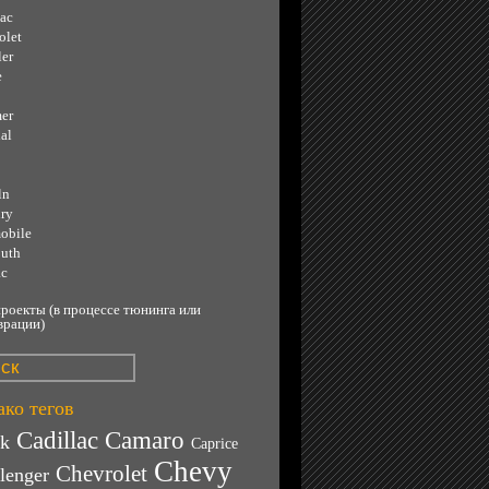
lac
olet
ler
e
er
al
ln
ry
obile
uth
ac
роекты (в процессе тюнинга или
врации)
ко тегов
Cadillac
Camaro
ck
Caprice
Chevy
Chevrolet
lenger