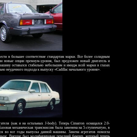
ести в большее соответствие стандартам марки. Все более солидным
яли новые опции премиум-уровня, был предложен новый двигатель и
 машину оставался стабильно небольшим и имидж всей марки в глазах
ьно неудачного подхода к выпуску «Cadillac начального уровня».
ателя (как и на остальных J-body). Теперь Cimarron оснащался 2.0-
зовая механическая трансмиссия была заменена на 5-ступенчатую, в
ся во все годы выпуска данной машины. Замена агрегатов помогла
раньше. Внешне был модифицирован передний бампер, который теперь