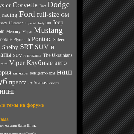
Dodge
Corvette
ysler
Dart
Ford
full-size
 racing
GM
Jeep
ssey
Hummer
Imperial
Indy 500
Mustang
oln
Mercury
Mopar
Pontiac
mobile
Saleen
Plymouth
SRT
SUV и
Shelby
n
капы
SUV и пикапы
The Ukrainians
Клубные авто
Viper
rbird
наш
ория
кит-кары
концепт-кары
уб
пресса
события
спорт
нинг
ые темы на форуме
лама
нет магазин Ваши Шины