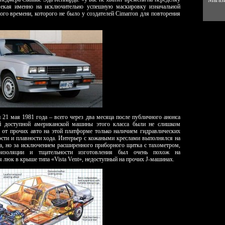
Магази
амекая именно на исключительно успешную маскировку изначальной
ого времени, которого не было у создателей Cimarron для повторения
 21 мая 1981 года – всего через два месяца после публичного анонса
мой доступной американской машины этого класса были не слишком
 от прочих авто на этой платформе только наличием гидравлических
ти и плавности хода. Интерьер с кожаными креслами выполнялся на
ва, но за исключением расширенного приборного щитка с тахометром,
оизоляции и тщательности изготовления был очень похож на
я люк в крыше типа «Vista Vent», недоступный на прочих J-машинах.