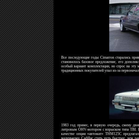
Все последующие годы Cimarron старались прив
становилось базовое предложение, его дополн
особый вариант комплектации, но спрос на эту
традиционных покупателей упал из-за первоначал
1983 год принес, в первую очередь, смену двиг
литровым OHV-мотором с впрыском типа TBI. Ба
качестве опции «автомат» THM125C предлагал
маленькому Cadillac стать чуть быстрее, чем 