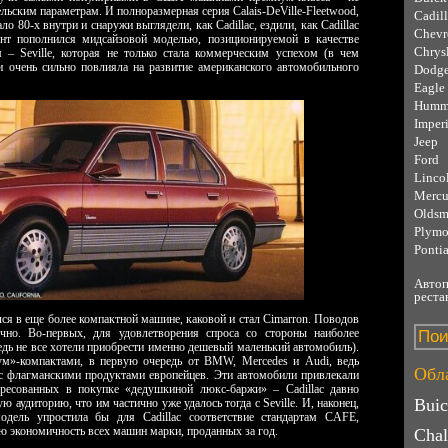
ельским параметрам. И полноразмерная серия Calais-DeVille-Fleetwood,
Cadil
о 80-х внутри и снаружи выглядели, как Cadillac, ездили, как Cadillac
Chevr
мент пополнился мидсайзовой моделью, позиционируемой в качестве
Chrys
 – Seville, которая не только стала коммерческим успехом (в чем
 и очень сильно повлияла на развитие американского автомобильного
Dodg
Eagle
Humm
Imperi
Jeep
Ford
Linco
Mercu
Oldsm
Plymo
Ponti
Автоп
реста
ся в еще более компактной машине, каковой и стал Cimarron. Поводов
чно. Во-первых, для удовлетворения спроса со стороны наиболее
едь не все хотели приобрести именно дешевый маленький автомобиль).
м»-компактами, в первую очередь от BMW, Mercedes и Audi, ведь
Обла
ь с флагманскими продуктами европейцев. Эти автомобили привлекали
ресованных в покупке «дедушкиной люкс-баржи» – Cadillac давно
Bui
 аудиторию, что им частично уже удалось тогда с Seville. И, наконец,
одель упростила бы для Cadillac соответствие стандартам CAFE,
экономичность всех машин марки, проданных за год.
Chal