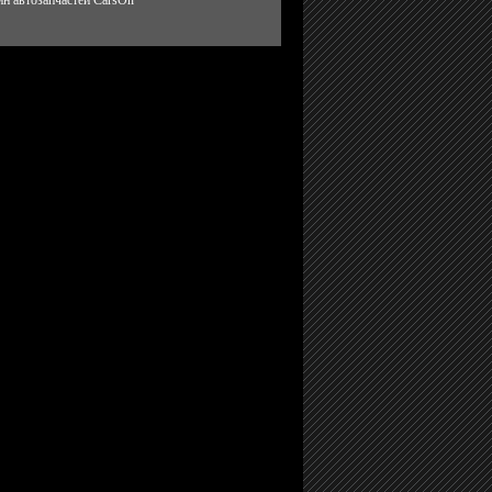
н автозапчастей CarsOn