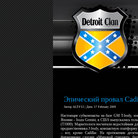
Эпический провал Cadi
Автор ALT-F13 | Дата: 17 February 2009
Настоящие субкомпакты на базе GM T-body, извес
Японии – Isuzu Gemini, в США выпускались тольк
(T1000). Маркетологи посчитали недостойным для
предшественника J-body, компактную платформу
– все, кроме Cadillac. На протяжении десят
фирменному слогану «Мировой стандарт», б