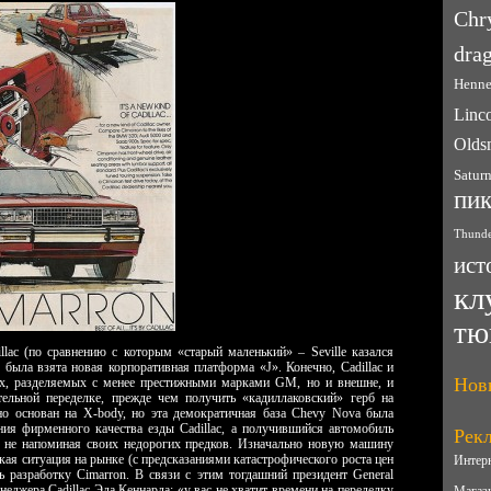
Chr
drag
Henne
Linc
Olds
Satur
пи
Thunde
ист
кл
тю
llac (по сравнению с которым «старый маленький» – Seville казался
 была взята новая корпоративная платформа «J». Конечно, Cadillac и
Нов
х, разделяемых с менее престижными марками GM, но и внешне, и
тельной переделке, прежде чем получить «кадиллаковский» герб на
но основан на X-body, но эта демократичная база Chevy Nova была
ния фирменного качества езды Cadillac, а получившийся автомобиль
Рек
 не напоминая своих недорогих предков. Изначально новую машину
ская ситуация на рынке (с предсказаниями катастрофического роста цен
Интер
ь разработку Cimarron. В связи с этим тогдашний президент General
еджера Cadillac Эда Кеннарда: «у вас не хватит времени на переделку