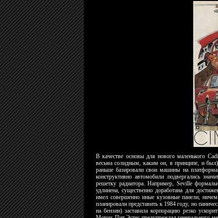
В качестве основы для нового маленького Cadi
весьма солидным, каким он, в принципе, и был)
раньше базировали свои машины на платформа
конструктивно автомобили подвергались значи
решетку радиатора. Например, Seville формаль
удлинена, существенно доработана для достиже
имел совершенно иные кузовные панели, ничем
планировали представить к 1984 году, но паниче
на бензин) заставила корпорацию резко ускорит
Motors Пит Эстес предупреждал генерального мен