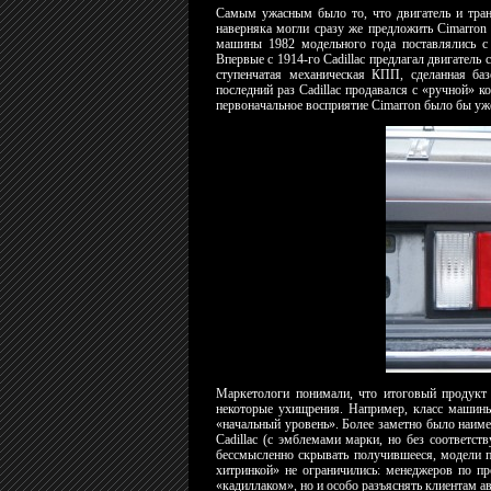
Самым ужасным было то, что двигатель и транс
наверняка могли сразу же предложить Cimarron 
машины 1982 модельного года поставлялись 
Впервые с 1914-го Cadillac предлагал двигатель 
ступенчатая механическая КПП, сделанная ба
последний раз Cadillac продавался с «ручной» 
первоначальное восприятие Cimarron было бы уж
Маркетологи понимали, что итоговый продукт
некоторые ухищрения. Например, класс машины 
«начальный уровень». Более заметно было наиме
Cadillac (с эмблемами марки, но без соответс
бессмысленно скрывать получившееся, модели п
хитринкой» не ограничились: менеджеров по пр
«кадиллаком», но и особо разъяснять клиентам ав