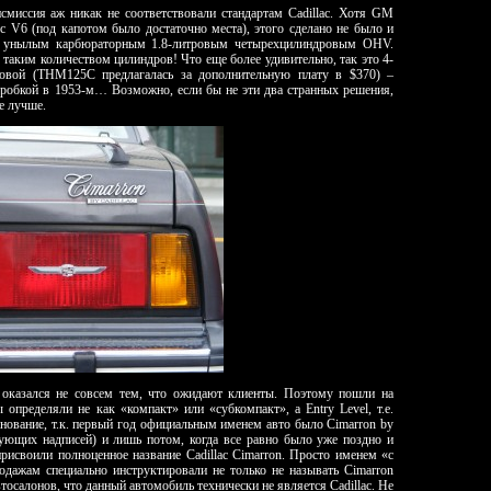
миссия аж никак не соответствовали стандартам Cadillac. Хотя GM
с V6 (под капотом было достаточно места), этого сделано не было и
с унылым карбюраторным 1.8-литровым четырехцилиндровым OHV.
с таким количеством цилиндров! Что еще более удивительно, так это 4-
зовой (THM125C предлагалась за дополнительную плату в $370) –
коробкой в 1953-м… Возможно, если бы не эти два странных решения,
е лучше.
 оказался не совсем тем, что ожидают клиенты. Поэтому пошли на
определяли не как «компакт» или «субкомпакт», а Entry Level, т.е.
нование, т.к. первый год официальным именем авто было Cimarron by
твующих надписей) и лишь потом, когда все равно было уже поздно и
рисвоили полноценное название Cadillac Cimarron. Просто именем «с
одажам специально инструктировали не только не называть Cimarron
тосалонов, что данный автомобиль технически не является Cadillac. Не