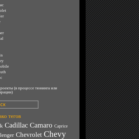
lac
olet
ler
e
er
al
ln
ry
obile
uth
ac
роекты (в процессе тюнинга или
врации)
ко тегов
Cadillac
Camaro
ck
Caprice
Chevy
Chevrolet
lenger