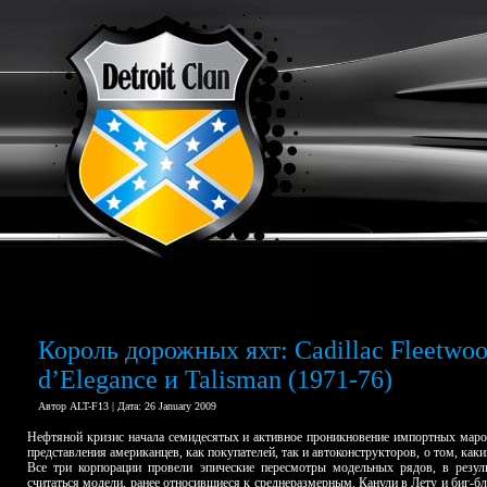
Король дорожных яхт: Cadillac Fleetwo
d’Elegance и Talisman (1971-76)
Автор ALT-F13 | Дата: 26 January 2009
Нефтяной кризис начала семидесятых и активное проникновение импортных мар
представления американцев, как покупателей, так и автоконструкторов, о том, как
Все три корпорации провели эпические пересмотры модельных рядов, в результ
считаться модели, ранее относившиеся к среднеразмерным. Канули в Лету и биг-бл