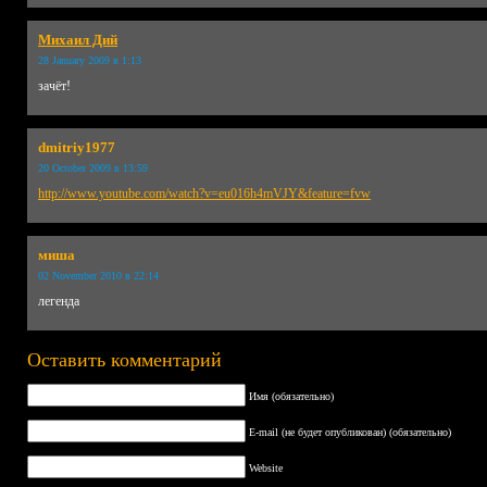
Михаил Дий
28 January 2009 в 1:13
зачёт!
dmitriy1977
20 October 2009 в 13:59
http://www.youtube.com/watch?v=eu016h4mVJY&feature=fvw
миша
02 November 2010 в 22:14
легенда
Оставить комментарий
Имя (обязательно)
E-mail (не будет опубликован) (обязательно)
Website