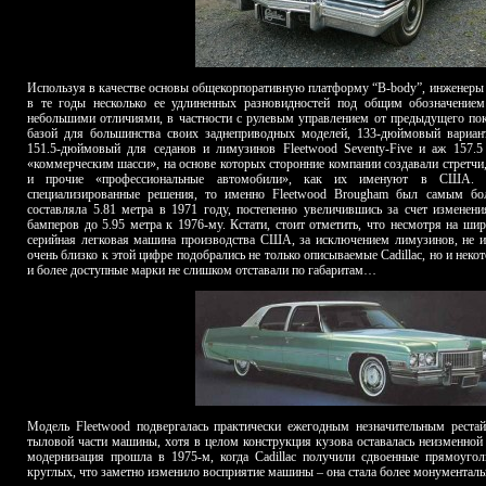
Используя в качестве основы общекорпоративную платформу “B-body”, инженеры 
в те годы несколько ее удлиненных разновидностей под общим обозначение
небольшими отличиями, в частности с рулевым управлением от предыдущего пок
базой для большинства своих заднеприводных моделей, 133-дюймовый вариант
151.5-дюймовый для седанов и лимузинов Fleetwood Seventy-Five и аж 157.5
«коммерческим шасси», на основе которых сторонние компании создавали стретч
и прочие «профессиональные автомобили», как их именуют в США. Т
специализированные решения, то именно Fleetwood Brougham был самым бол
составляла 5.81 метра в 1971 году, постепенно увеличившись за счет изменен
бамперов до 5.95 метра к 1976-му. Кстати, стоит отметить, что несмотря на ши
серийная легковая машина производства США, за исключением лимузинов, не 
очень близко к этой цифре подобрались не только описываемые Cadillac, но и некото
и более доступные марки не слишком отставали по габаритам…
Модель Fleetwood подвергалась практически ежегодным незначительным реста
тыловой части машины, хотя в целом конструкция кузова оставалась неизменной 
модернизация прошла в 1975-м, когда Cadillac получили сдвоенные прямоуго
круглых, что заметно изменило восприятие машины – она стала более монументаль