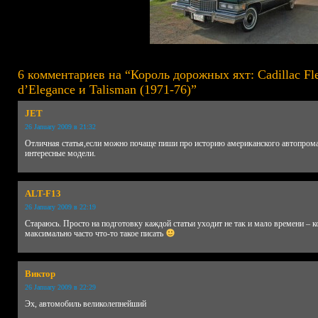
6 комментариев на “Король дорожных яхт: Cadillac F
d’Elegance и Talisman (1971-76)”
JET
26 January 2009 в 21:32
Отличная статья,если можно почаще пиши про историю американского автопром
интересные модели.
ALT-F13
26 January 2009 в 22:19
Стараюсь. Просто на подготовку каждой статьи уходит не так и мало времени – ко
максимально часто что-то такое писать
Виктор
26 January 2009 в 22:29
Эх, автомобиль великолепнейший