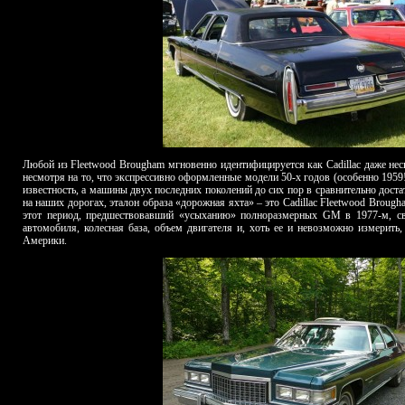
Любой из Fleetwood Brougham мгновенно идентифицируется как Cadillac даже нес
несмотря на то, что экспрессивно оформленные модели 50-х годов (особенно 195
известность, а машины двух последних поколений до сих пор в сравнительно дост
на наших дорогах, эталон образа «дорожная яхта» – это Cadillac Fleetwood Broug
этот период, предшествовавший «усыханию» полноразмерных GM в 1977-м, сво
автомобиля, колесная база, объем двигателя и, хоть ее и невозможно измерить,
Америки.