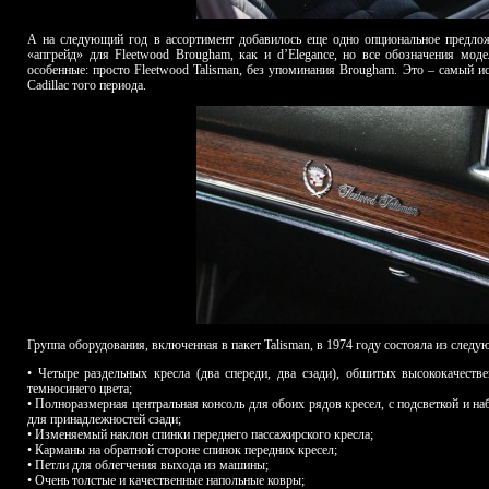
А на следующий год в ассортимент добавилось еще одно опциональное предлож
«апгрейд» для Fleetwood Brougham, как и d’Elegance, но все обозначения мо
особенные: просто Fleetwood Talisman, без упоминания Brougham. Это – самый и
Cadillac того периода.
Группа оборудования, включенная в пакет Talisman, в 1974 году состояла из след
• Четыре раздельных кресла (два спереди, два сзади), обшитых высококачест
темносинего цвета;
• Полноразмерная центральная консоль для обоих рядов кресел, с подсветкой и на
для принадлежностей сзади;
• Изменяемый наклон спинки переднего пассажирского кресла;
• Карманы на обратной стороне спинок передних кресел;
• Петли для облегчения выхода из машины;
• Очень толстые и качественные напольные ковры;