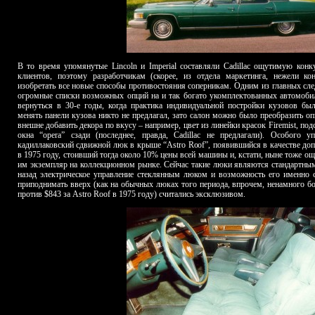
В то время упомянутые Lincoln и Imperial составляли Cadillac ощутимую конк
клиентов, поэтому разработчикам (скорее, из отдела маркетинга, нежели ко
изобретать все новые способы противостояния соперникам. Одним из главных сле
огромные списки возможных опций на и так богато укомплектованных автомобил
вернуться в 30-е годы, когда практика индивидуальной постройки кузовов был
менять панели кузова никто не предлагал, зато салон можно было преобразить о
внешне добавить декора по вкусу – например, цвет из линейки красок Firemist, по
окна “opera” сзади (последнее, правда, Cadillac не предлагали). Особого 
кадиллаковский сдвижной люк в крыше “Astro Roof”, появившийся в качестве до
в 1975 году, стоивший тогда около 10% цены всей машины и, кстати, ныне тоже
им экземпляр на коллекционном рынке. Сейчас такие люки являются стандартными
назад электрическое управление стеклянным люком и возможность его именно с
приподнимать вверх (как на обычных люках того периода, впрочем, ненамного бо
против $843 за Astro Roof в 1975 году) считались эксклюзивом.