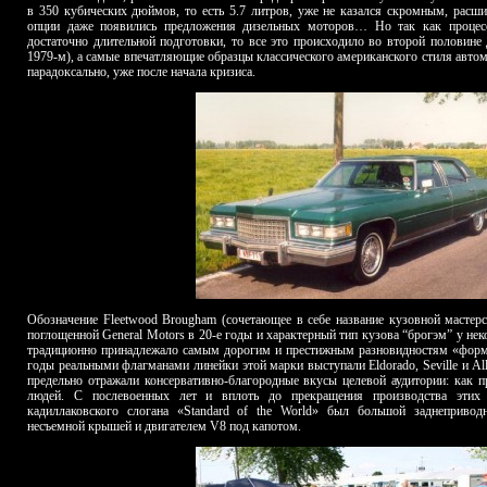
в 350 кубических дюймов, то есть 5.7 литров, уже не казался скромным, расши
опции даже появились предложения дизельных моторов… Но так как процесс
достаточно длительной подготовки, то все это происходило во второй половине 
1979-м), а самые впечатляющие образцы классического американского стиля автом
парадоксально, уже после начала кризиса.
Обозначение Fleetwood Brougham (сочетающее в себе название кузовной мастер
поглощенной General Motors в 20-е годы и характерный тип кузова “брогэм” у не
традиционно принадлежало самым дорогим и престижным разновидностям «формал
годы реальными флагманами линейки этой марки выступали Eldorado, Seville и Al
предельно отражали консервативно-благородные вкусы целевой аудитории: как 
людей. С послевоенных лет и вплоть до прекращения производства этих
кадиллаковского слогана «Standard of the World» был большой заднеприво
несъемной крышей и двигателем V8 под капотом.