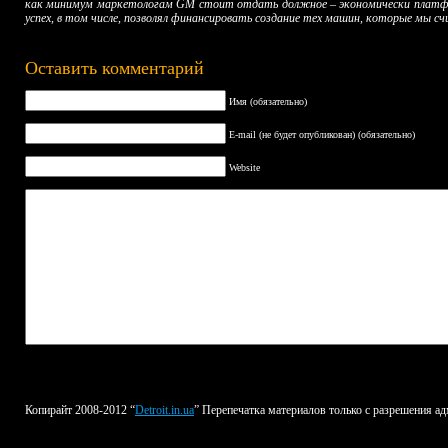
как минимум маркетологам GM стоит отдать должное – экономически платформ
успех, в том числе, позволял финансировать создание тех машин, которые мы 
Оставить комментарий
Имя (обязательно)
E-mail (не будет опубликован) (обязательно)
Website
Копирайт 2008-2012 “
Detroit.in.ua
” Перепечатка материалов только с разрешения ад