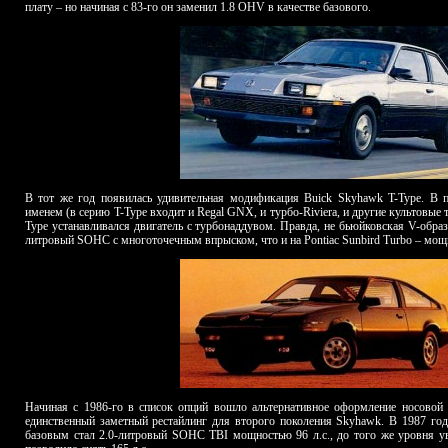
плату – но начиная с 83-го он заменил 1.8
OHV
в качестве базового.
В тот же год появилась удивительная модификация Buick Skyhawk T-Type. В 
именем (в серию T-Type входит и
Regal
GNX, и турбо-Riviera, и другие культовые 
Type устанавливался двигатель с турбонаддувом. Правда, не бьюйковская V-образна
литровый SOHC с многоточечным впрыском, что и на Pontiac Sunb
i
rd Turbo – мощ
Начиная с 1986-го в список опций вошло альтернативное оформление носовой
единственный заметный рестайлинг для второго поколения Skyhawk. В 1987 год
базовым стал 2.0-литровый SOHC
TBI
мощностью 96 л.с., до того же уровня у