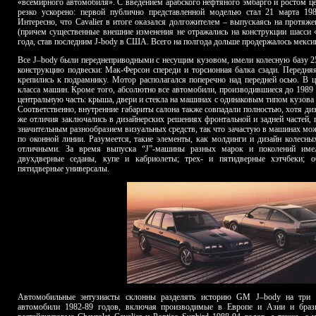
«всемирного автомобиля». С введением арабского нефтяного эмбарго и ростом це
резко ускорено: первой публично представленной моделью стал 21 марта 1
Интересно, что Cavalier в итоге оказался долгожителем – выпускаясь на протяж
(причем существенные внешние изменения не отражались на конструкции шасси 
года, став последним J-body в США. Всего на полгода дольше продержалось мексика
Все
J
–
body
были переднеприводными с несущим кузовом, имели колесную базу 25
конструкцию подвески: Мак-Ферсон спереди и торсионная балка сзади. Передняя
крепились к подрамнику. Мотор располагался поперечно над передней осью. В 
класса машин. Кроме того, абсолютно все автомобили, производившиеся до 1989 
центральную часть: крыша, двери и стекла на машинах с одинаковым типом кузова
Соответственно, внутренние габариты салона также совпадали полностью, хотя ди
же отличия заключались в дизайнерских решениях фронтальной и задней частей, 
значительным разнообразием визуальных средств, так что зачастую в машинах мо
по оконной линии. Разумеется, такие элементы, как молдинги и дизайн колесн
отличными. За время выпуска “J”-машины разных марок и поколений име
двухдверные седаны, купе и кабриолеты; трех- и пятидверные хэтчбеки; 
пятидверные универсалы.
Автомобильные энтузиасты склонны разделять историю
GM
J
–
body
на три п
автомобили 1982-89 годов, включая производимые в Европе и Азии и бра