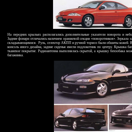
На передних крыльях располагались дополнительные указатели поворота и неб
Задние фонари отличались наличием оранжевой секции «поворотников». Зеркала з
складывающимися.
Руль, селектор АКПП и ручной тормоз были обшиты кожей. В 
консоль иного дизайна, задние сиденья имели подлокотник по центру. Крышка ба
тканевое покрытие. Радиоантенна выполнялась скрытой, а крышку бензобака мож
багажника.