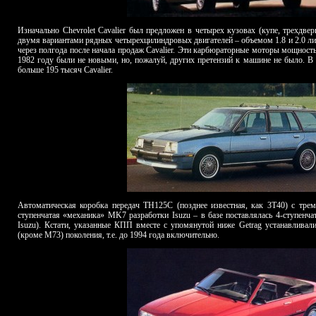
Изначально Chevrolet Cavalier был предложен в четырех кузовах (купе, трехдвер
двумя вариантами рядных четырехцилиндровых двигателей – объемом 1.8 и 2.0 ли
через полгода после начала продаж Cav
a
lier. Эти карбюраторные моторы мощностью
1982 году были не новыми, но, пожалуй, других претензий к машине не было. В
больше 195 тысяч Cavalier.
Автоматическая коробка передач TH125C (позднее известная, как 3T40) с трем
ступенчатая «механика»
MK
7 разработки
Isuzu
– в базе поставлялась 4-ступенч
Isuzu
). Кстати, указанные КПП вместе с упомянутой ниже Getrag устанавливали
(кроме M73) поколения, т.е. до 1994 года включительно.