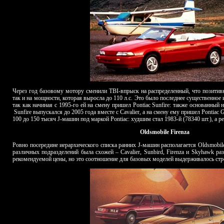
Через год базовому мотору сменили TBI-впрыск на распределенный, что позитивн
так и на мощности, которая выросла до 110 л.с. Это было последнее существенно
так как начиная с 1995-го ей на смену пришел Pontiac Sunfire: также основанный н
Sunfire
выпускался до 2005 года вместе с Cavalier, а на смену ему пришел Pontiac 
100 до 150 тысяч
J
-машин под маркой Pontiac: худшим стал 1983-й (78340 шт.), а 
Oldsmobile
Firenza
Ровно посередине иерархического списка ранних J-машин располагается
Oldsmobil
различных подразделений была схожей – Cavalier,
Sunbird
,
Firenza
и
Skyhawk
раз
рекомендуемой цены, но это соотношение для базовых моделей выдерживалось стр