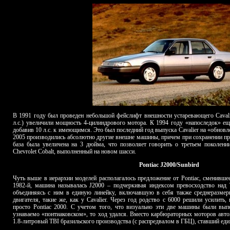
В 1991 году был проведен небольшой фейслифт внешности устаревающего Cavalie
л.с.) увеличили мощность 4-цилиндрового мотора. К 1994 году «напоследок» ещ
добавив 10 л.с. к имеющимся. Это был последний год выпуска Cavalier на «обновл
2005 производились абсолютно другие внешне машины, причем при сохранении пр
база была увеличена на 3 дюйма, что позволяет говорить о третьем поколении
Chevrolet Cobalt, выполненный на новом шасси.
Pontiac J2000/Sunbird
Чуть выше в иерархии моделей располагалось предложение от Pontiac, сменившее
1982-й, машина называлась J2000 – подчеркивая индексом превосходство над T
объединяясь с ним в единую линейку, включавшую в себя также среднеразмерн
двигателя, такие же, как у Cavalier. Через год родство с 6000 решили усилить
просто Pontiac 2000. С учетом того, что визуально эти две машины были вып
узнаваемо «понтиаковском», то ход удался. Вместо карбюраторных моторов авт
1.8-литровый TBI бразильского производства (с распредвалом в ГБЦ), ставший е