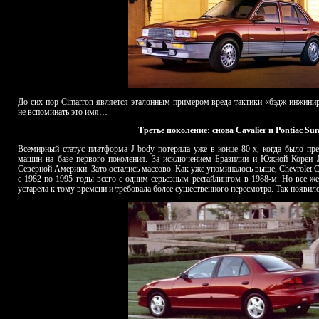
До сих пор Cimarron является эталонным примером вреда тактики «бэдж-инжинири
не вспоминать это имя…
Третье поколение: снова Cavalier и Pontiac Sun
Всемирный статус платформа J-body потеряла уже в конце 80-х, когда было пр
машин на базе первого поколения. За исключением Бразилии и Южной Кореи J
Северной Америки. Зато остались массово. Как уже упоминалось выше, Chevrolet Ca
с 1982 по 1995 годы всего с одним серьезным рестайлингом в 1988-м. Но все ж
устарела к тому времени и требовала более существенного пересмотра. Так появило