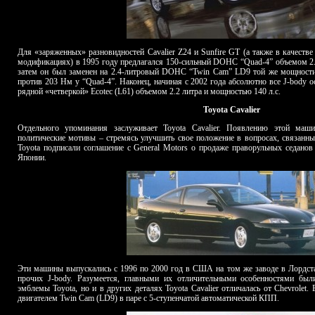
Для «заряженных» разновидностей Cavalier Z24 и Sunfire GT (а также в качеств
модификациях) в 1995 году предлагался 150-сильный
DOHC
“Quad-4” объемом 2.
затем он был заменен на 2.4-литровый
DOHC
“
Twin
Cam
” LD9 той же мощност
против 203 Нм у “Quad-4”. Наконец, начиная с 2002 года абсолютно все J-body 
рядной «четверкой» Ecotec (
L
61) объемом 2.2 литра и мощностью 140 л.с.
Toyota Cavalier
Отдельного упоминания заслуживает Toyota Cavalier. Появлению этой маши
политические мотивы – стремясь улучшить свое положение в вопросах, связан
Toyota подписали соглашение с General Motors о продаже праворульных седанов 
Японии.
Эти машины выпускались с 1996 по 2000 год в США на том же заводе в Лордста
прочих J-body. Разумеется, главными их отличительными особенностями был
эмблемы Toyota, но и в других деталях Toyota Cavalier отличалась от Chevrolet.
двигателем Twin Cam (LD9) в паре с 5-ступенчатой автоматической КПП.