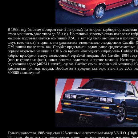
В 1983 году базовым мотором стал 2-литровый, на котором карбюратор заменили н
этого мощность даже упала до 86 л.с.). Но главной новостью стало появление кабр
машины подготавливались компанией ASC, в тот год были выпущены в количеств
штук всех типов), а цена почти удваивалась относительно стандартного Cavalier 
GM пошли после того, как Chrysler представили годом ранее среднеразмерные
первые открытые машины в США со времен «последнего кабриолета» Cadillac El
кабрио приобрели статус полноценной серийной модели. Все Cavalier 1984 год
(новые сдвоенные фары, новая решетка радиатора и прочие мелочи). Несмотря 
подскочили вдвое (462611 штук!), сделав Cavalier самой популярной машиной 1
удерживала три года подряд. Вообще же в среднем ежегодно вплоть до 2005 го
300000 «кавалеров»!
Главной новостью 1985 года стал 125-сильный инжекторный мотор V6 H.O. (High 
2.8 литра. Через год для продвижения нового шестицилиндрового двигателя бы