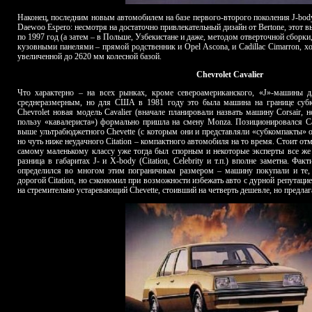
Наконец, последним новым автомобилем на базе первого-второго поколения J-bod
Daewoo Espero: несмотря на достаточно привлекательный дизайн от Bertone, этот
по 1997 год (а затем – в Польше, Узбекистане и даже, методом отверточной сборки
кузовными панелями – прямой родственник и Opel Ascona, и Cadillac Cimarron, хо
увеличенной до 2620 мм колесной базой.
Chevrolet
Cavalier
Что характерно – на всех рынках, кроме североамериканского, «J»-машины д
среднеразмерным, но для США в 1981 году это была машина на границе субко
Chevrolet новая модель Cavalier (вначале планировали назвать машину Corsair, н
пользу «кавалериста») формально пришла на смену
Monza
. Позиционировался Ca
выше ультрабюджетного Chevette (с которым они и представляли «субкомпакты» о
но чуть ниже неудачного Citation – компактного автомобиля на то время. Стоит отм
самому маленькому классу уже тогда был спорным и некоторые эксперты все же
разница в габаритах J- и X-body (Citation, Celebrity и т.п.) вполне заметна. Фак
определился во многом этим пограничным размером – машину покупали и те, 
дорогой Citation, но сэкономил при возможности избежать авто с дурной репутацие
на стремительно устаревающий Chevette, стоивший на четверть дешевле, но предла