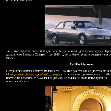
позволило снять 165 л.с.
Увы, этот год стал последним для всех T-Type, а также для кузова «купе». Пр
дольше, чем Firenza и Cimarron – до 1989-го, когда было принято решение таки 
Buick.
Cadillac
Cimarron
История еще одного «самого маленького» – на этот раз от Cadillac, достаточно л
ей
отдельный, более подробный, материал
. Эта машина производилась с 1982
постепенно отходила от Cavalier все дальше, не только не стала популярной, но
престижной марки.