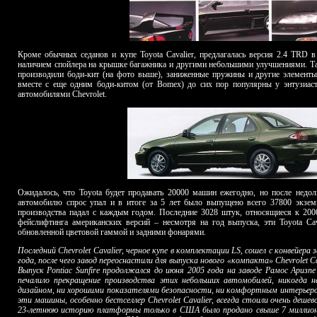
Кроме обычных седанов и купе Toyota Cavalier, предлагалась версия 2.4 TRD 
наличием спойлера на крышке багажника и другими небольшими улучшениями. Та
производили боди-кит (на фото выше), заниженные пружины и другие элементы 
вместе с еще одним боди-китом (от Bomex) до сих пор популярны у энтузиаст
автомобилями Chevrolet.
Ожидалось, что Toyota будет продавать 20000 машин ежегодно, но после недол
автомобилю спрос упал и в итоге за 5 лет было выпущено всего 37800 экзем
производства падал с каждым годом. Последние 3028 штук, относящиеся к 2000
фейслифтинга американских версий – несмотря на год выпуска, эти Toyota Cav
обновленной цветовой гаммой и задними фонарями.
Последний Chevrolet Cavalier, черное купе в комплектации LS, сошел с конвейера
года, после чего завод переоснастили для выпуска нового «компакта» Chevrolet Co
Выпуск Pontiac Sunfire продолжался до июня 2005 года на заводе Рамос Аризпе
печалило прекращение производства этих небольших автомобилей, никогда 
дизайном, ни хорошими показателями безопасности, ни комфортным интерьером
эти машины, особенно бестселлер Chevrolet Cavalier, всегда стоили очень деше
23-летнюю историю платформы только в США было продано свыше 7 миллион