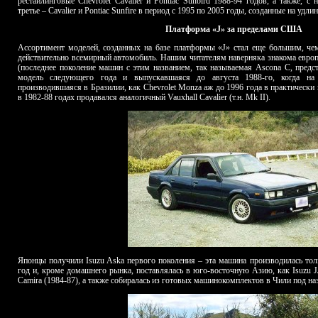
рестайлинговые Chevrolet Cavalier и Po
ntiac
Sunbird
1988-94 годов, а также, с 
третье – Cavalier и
Pontiac
Sunfire
в период с 1995 по 2005 годы, созданные на удлин
Платформа «J» за пределами США
Ассортимент моделей, созданных на базе платформы «J» стал еще большим, че
действительно всемирный автомобиль. Нашим читателям наверняка знакома европ
(последнее поколение машин с этим названием, так называемая Ascona C, предст
модель следующего года и выпускавшаяся до августа 1988-го, когда на
производившаяся в Бразилии, как Chevrolet Monza аж до 1996 года в практическ
в 1982-88 годах продавался аналогичный Vauxhall Cavalier (т.н.
Mk
II
).
Японцы получили Isuzu Aska первого поколения – эта машина производилась толь
год и, кроме домашнего рынка, поставлялась в юго-восточную Азию, как Isuzu J
Camira (1984-87), а также собиралась из готовых машинокомплектов в Чили под наз