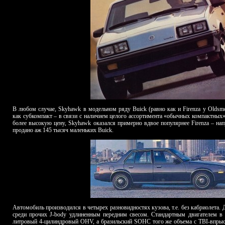
В любом случае, Skyhawk в модельном ряду Buick (равно как и Firenza у Oldsmo
как субкомпакт – в связи с наличием целого ассортимента «обычных компактных»
более высокую цену, Skyhawk оказался примерно вдвое популярнее Firenza – на
продано аж 145 тысяч маленьких Buick.
Автомобиль производился в четырех разновидностях кузова, т.е. без кабриолета.
среди прочих J-body удлиненным передним свесом. Стандартным двигателем в
литровый 4-цилиндровый OHV, а бразильский SOHC того же объема с TBI-впрыс