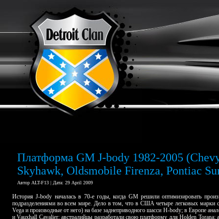
Платформа GM J-body 1982-2005 (Chevy 
Skyhawk, Oldsmobile Firenza, Pontiac Sun
Автор ALT-F13 | Дата: 29 April 2009
История J-body началась в 70-е годы, когда GM решили оптимизировать прои
подразделениями во всем мире. Дело в том, что в США четыре легковых марки с
Vega
и производные от него) на базе заднеприводного шасси H-body; в Европе ан
и Vauxhall Cavalier; австралийцы разработали свою платформу для
Holden
Torana
;