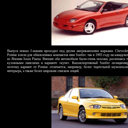
Выпуск новых J-машин проходил под двумя американскими марками.
Chevrole
Pontiac
взяли для обновленных компактов имя
Sunfire
: так в 1993 году на канадс
из Японии
Isuzu
Piazza
. Внешне оба автомобиля были очень похожи, различаясь т
кузовными панелями в варианте «купе». Квазиспортивный S
unfire
позиционир
поэтому вариант от Pontiac отличается, например, более тщательной шумоизол
интерьера, а также более широким списком опций.