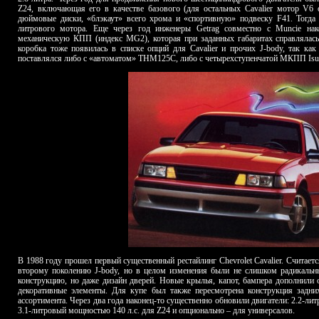
Z24, включающая его в качестве базового (для остальных Cavalier мотор V6 о
дюймовые диски, «блэкаут» всего хрома и «спортивную» подвеску F41. Тогда ж
литрового мотора. Еще через год инженеры Getrag совместно с Muncie нако
механическую КПП (индекс
MG
2), которая при заданных габаритах справляла
коробка тоже появилась в списке опций для Cavalier и прочих J-body, так ка
поставлялся либо с «автоматом» THM125C, либо с четырехступенчатой МКПП Is
В 1988 году прошел первый существенный рестайлинг Chevrolet Cavalier. Считается
второму поколению J-body, но в целом изменения были не слишком радикальн
конструкцию, но даже дизайн дверей. Новые крылья, капот, бампера дополнили
декоративные элементы. Для купе был также пересмотрена конструкция задних
ассортимента. Через два года наконец-то существенно обновили двигатели: 2.2-литр
3.1-литровый мощностью 140 л.с. для Z24 и опционально – для универсалов.