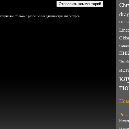
Chr
drag
атериалов только с разрешения администрации ресурса.
Henne
Linc
Olds
Satur
пи
Thunde
ист
кл
тю
Нов
Рек
Интер