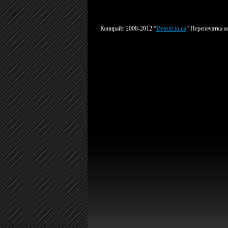
Копирайт 2008-2012 “
Detroit.in.ua
” Перепечатка м