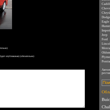
Cadil
Chevr
Chrys
Dodg
Eagle
Humm
Imperi
Jeep
Ford
Linco
Mercu
тельно)
Oldsm
 будет опубликован) (обязательно)
Plymo
Ponti
Автоп
реста
Обла
Bui
Chal