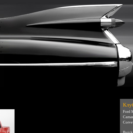
Клу
Ford 
Camar
Corve
Buick