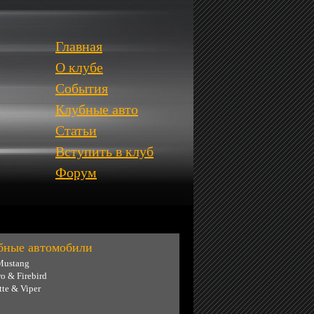
Главная
О клубе
События
Клубные авто
Статьи
Вступить в клуб
Форум
бные автомобили
Mustang
o & Firebird
tte & Viper