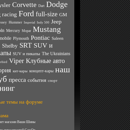
Dodge
Corvette
ysler
Dart
Ford
full-size
 racing
GM
Jeep
ssey
Hummer
Imperial
Indy 500
Mustang
oln
Mercury
Mopar
Pontiac
mobile
Saleen
Plymouth
SRT
SUV и
Shelby
n
капы
SUV и пикапы
The Ukrainians
Клубные авто
Viper
rbird
наш
ория
кит-кары
концепт-кары
уб
пресса
события
спорт
нинг
ые темы на форуме
лама
нет магазин Ваши Шины