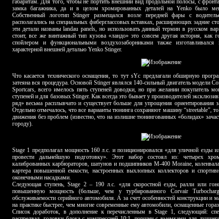
габаритам. Для того, чтобы не портить внешний вид продольной полосы, с фрон
замка багажника, да и в целом хромированных деталей на Yenko было мень
Собственный логотип Stinger размещался возле передней фары с водител
располагались на специальных фиберглассовых вставках, расширяющих задние ст
эти детали названы landau panels, но использовать данный термин в русском вар
стоит, все же винтажный тип кузова «ландо» это совсем другая история, как 
спойлером и функциональными воздухозаборниками также изготавливался и
характерной внешней деталью Yenko Stinger.
Что касается технического оснащения, то тут sYc предлагали обширную прогр
затеяна вся процедура. Основой Stinger являлся 140-сильный двигатель модели Cor
Sportcars, всего имелось пять ступеней доводки, но при желании покупатель м
ступеней и для базовых Stinger. Как всегда это бывает у производителей эксклюз
ряд» весьма расплывчато и существует больше для упрощения ориентирования з
Отдельно отмечалось, что все варианты тюнинга сохраняют машину “streetable”, т
движения без проблем (известно, что на излишне тюнингованных «болидах» зачас
городу).
Stage 1 предполагал мощность 160 л.с. и позиционировался «для уличной езды и
провести дальнейшую подготовку». Этот набор состоял из: четырех хро
калиброванных карбюраторов, шатунов и подшипников M-400 Moraine, коленвала
картера повышенной емкости, настроенных выхлопных коллекторов и спорти
оконечными насадками.
Следующая ступень, Stage 2 – 190 л.с. «для скоростной езды, ралли или гон
повышенную мощность (больше, чем у турбированного Corvair Turbochar
обслуживаемости серийного автомобиля. А за счет особенностей конструкции и ма
на практике быстрее, чем многие современные ему автомобили, оснащенные гор
Список доработок, в дополнение к перечисленным в Stage 1, следующий: сп
распредвал, головки блока с компрессией 10:1, поршни с выемками для лучшег