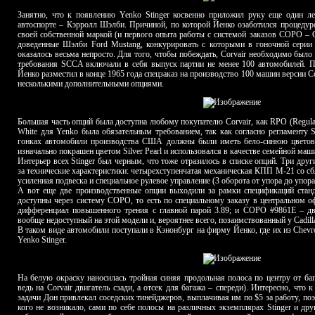
Занятно, что к появлению Yenko Stinger косвенно приложил руку еще один л
автоспорте – Кэрролл Шэлби. Причиной, по которой Йенко озаботился процедур
своей собственной маркой (и первого опыта работы с системой заказов COPO – Cen
доведенные Шэлби Ford Mustang, конкурировать с которыми в гоночной серии 
оказалось весьма непросто. Для того, чтобы побеждать, Corvair необходимо был
требования SCCA включали в себя выпуск партии не менее 100 автомобилей. По
Йенко разместил в конце 1965 года спецзаказ на производство 100 машин версии Co
несколькими дополнительными опциями.
Большая часть опций была доступна любому покупателю Corvair, как RPO (Regular
White для Yenko была обязательным требованием, так как согласно регламенту
гонках автомобили производства США должны были иметь бело-синюю цветову
изначально покрашен цветом Silver Pearl и использовался в качестве семейной ма
Интерьер всех Stinger был черным, что тоже отразилось в списке опций. Три дру
за технические характеристики: четырехступенчатая механическая КПП M-21 со 
усиленная подвеска и специальное рулевое управление (3 оборота от упора до упора
А вот еще две производственные опции выходили за рамки спецификаций станд
доступны через систему COPO, то есть по специальному заказу в центральном 
дифференциал повышенного трения с главной парой 3.89; и COPO #9861E – дв
вообще недоступный на этой модели и, вероятнее всего, позаимствованный у Cadill
В таком виде автомобили поступали в Кэнонбург на фирму Йенко, где их из Chevro
Yenko Stinger.
На белую окраску наносилась тройная синяя продольная полоса по центру от баг
ведь на Corvair двигатель сзади, а отсек для багажа – спереди). Интересно, что
задачи Дон привлекал соседских тинейджеров, выплачивая им по $5 за работу, поэ
кого не возникало, сами по себе полосы на различных экземплярах Stinger и др