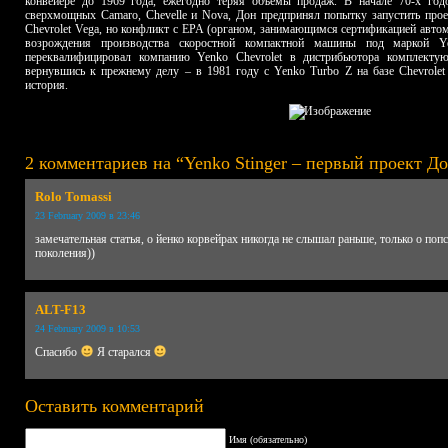
конвейере до 1969 года, ежегодно теряя объемы продаж. В начале 70-х годо
сверхмощных Camaro, Chevelle и Nova, Дон предпринял попытку запустить проек
Chevrolet Vega, но конфликт с EPA (органом, занимающимся сертификацией автом
возрождения производства скоростной компактной машины под маркой 
переквалифицировал компанию Yenko Chevrolet в дистрибьютора комплект
вернувшись к прежнему делу – в 1981 году с Yenko Turbo Z на базе Chevrolet
история.
2 комментариев на “Yenko Stinger – первый проект Д
Rolo Tomassi
23 February 2009 в 23:46
замечательная статья, о йенко корвейрах никогда не слышал раньше, только о по
поколения))
ALT-F13
24 February 2009 в 10:53
Спасибо
Я старался
Оставить комментарий
Имя (обязательно)