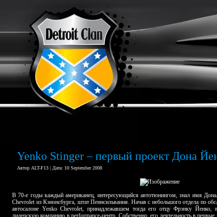
Yenko Stinger – первый проект Дона Йе
Автор ALT-F13 | Дата: 10 September 2008
В 70-е годы каждый американец, интересующийся автотюнингом, знал имя Дона
Chevrolet из Кэнонсбурга, штат Пеннсильвания. Начав с небольшого отдела по 
автосалоне Yenko Chevrolet, принадлежавшем тогда его отцу Фрэнку Йенко, 
дилерскую компанию в performance-центр. Собственно, его деятельность в первые 