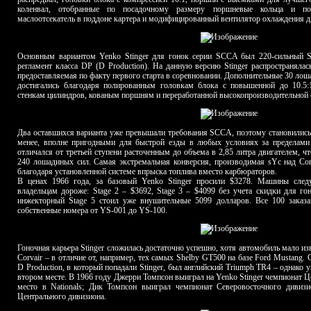
коленвал, отобранные по посадочному размеру поршневые кольца и по
маслоотсекатель в поддоне картера и модифицированный вентилятор охлаждения д
Основным вариантом Yenko Stinger для гонок серии SCCA был 220-сильный S
регламент класса DP (D Production). На данную версию Stinger распространялас
предоставляемая по факту первого старта в соревновании. Дополнительные 30 лоша
достигались благодаря полированным головкам блока с повышенной до 10.5:
стенкам цилиндров, кованым поршням и переработанной высокопроизводительной 
Два оставшихся варианта уже превышали требования SCCA, поэтому становились 
менее, вполне пригодными для быстрой езды в любых условиях за пределами 
отличался от третьей ступени расточенным до объема в 2,85 литра двигателем, 
240 лошадиных сил. Самая экстремальная конверсия, производимая sYc над Corva
благодаря установленной системе впрыска топлива вместо карбюраторов.
В ценах 1966 года, за базовый Yenko Stinger просили $3278. Машины след
владельцам дороже: Stage 2 – $3692, Stage 3 – $4099 без учета скидки для гон
инжекторный Stage 5 стоил уже внушительные 5099 долларов. Все 100 заказ
собственные номера от YS-001 до YS-100.
Гоночная карьера Stinger сложилась достаточно успешно, хотя автомобиль мало из
Corvair – в отличие от, например, тех самых Shelby GT500 на базе Ford Mustang
D Production, в который попадали Stinger, был английский Triumph TR4 – однако у
втором месте. В 1966 году Джерри Томпсон выиграл на Yenko Stinger чемпионат Ц
место в Nationals; Дик Томпсон выиграл чемпионат Северовосточного дивиз
Центрального дивизиона.