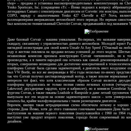
shop» – продажа и установка высокопроизводительных комплектующих на Chevr
Yenko Sportscars, Inc. (сокращенно sYc – Йенко подошел к вопросу аббревиату
легендарных Camaro с семилитровым двигателем от Corvette: эти монстры, выполне
COPO, наряду с аналогичными Yenko 427 Chevelle и 427 Nova, являют
коллекционерами американских автомобилей этого периода. Но первым самостоя
был комплексно тюнингованный Chevrolet Corvair, продававшийся под названием Ye
Даже базовый Corvair – машина уникальная. Во-первых, это название наверня
скандалу, связанному с управляемостью данного автомобиля. Молодой юрист Рал
наглядной иллюстрации для своей книги Unsafe At Any Speed (“Опасный на любо
году и жестоко повлияла на продажи весьма успешной до этого модели. Шестью
независимая комиссия признала конструкцию Corvair «невиновной», но к 
производства, а в памяти народной она осталась как самый демонизированный
вторых, совершенно неожиданно для достаточно консервативной в технологическо
платформа Corvair была сделана заднемоторной, а двигатель имел воздушное о
был VW Beetle, но все же американцы в 60-е годы несколько по-иному представ
так что Corvair получил шестицилиндровый мотор, а также вполне нормальные г
интересен тот факт, что хотя классическим образом Corvair является двухдв
платформы предлагалась не только полная гамма легковых кузовов (четырехд
Lakewood; двухдверные хардтоп, купе и кабриолет), но и минивэн Greenbriar Sp
фургона Corvan, а также пикапы Loadside и Rampside и даже легкий грузовичок C
выпускали все эти модели на основе заднемоторного шасси – хотя универсал
казалось бы, крайне малофункциональны с таким размещением двигателя…
Впрочем, именно такая нетрадиционная схема обеспечила легкому и хорошо 
стороны Дона Йенко, хотя до этого главными гоночными машинами Дона были Ch
выступления на машине первого поколения (выпускавшейся с 1960 по 1964 год)
выступил уже продукт второго поколения, гораздо более современный по ко
дизайном.