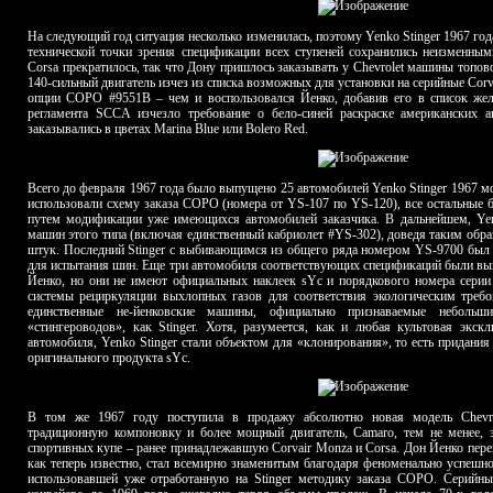
На следующий год ситуация несколько изменилась, поэтому Yenko Stinger 1967 года
технической точки зрения спецификации всех ступеней сохранились неизменным
Corsa прекратилось, так что Дону пришлось заказывать у Chevrolet машины топов
140-сильный двигатель изчез из списка возможных для установки на серийные Corva
опции COPO #9551B – чем и воспользовался Йенко, добавив его в список жел
регламента SCCA изчезло требование о бело-синей раскраске американских а
заказывались в цветах Marina Blue или Bolero Red.
Всего до февраля 1967 года было выпущено 25 автомобилей Yenko Stinger 1967 мо
использовали схему заказа COPO (номера от YS-107 по YS-120), все остальные 
путем модификации уже имеющихся автомобилей заказчика. В дальнейшем, Yenk
машин этого типа (включая единственный кабриолет #YS-302), доведя таким обра
штук. Последний Stinger с выбивающимся из общего ряда номером YS-9700 был 
для испытания шин. Еще три автомобиля соответствующих спецификаций были вы
Йенко, но они не имеют официальных наклеек sYc и порядкового номера серии
системы рециркуляции выхлопных газов для соответствия экологическим треб
единственные не-йенковские машины, официально признаваемые неболь
«стингероводов», как Stinger. Хотя, разумеется, как и любая культовая экс
автомобиля, Yenko Stinger стали объектом для «клонирования», то есть придани
оригинального продукта sYc.
В том же 1967 году поступила в продажу абсолютно новая модель Chevr
традиционную компоновку и более мощный двигатель, Camaro, тем не менее,
спортивных купе – ранее принадлежавшую Corvair Monza и Corsa. Дон Йенко пере
как теперь известно, стал всемирно знаменитым благодаря феноменально успешн
использовавшей уже отработанную на Stinger методику заказа COPO. Серийный